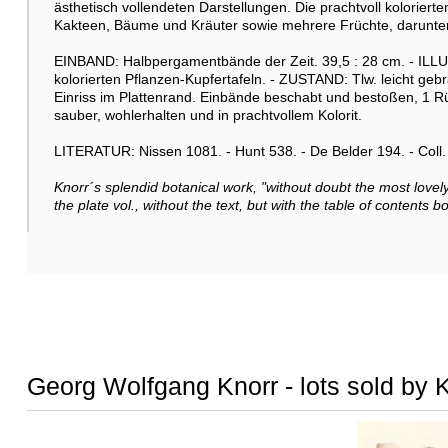
ästhetisch vollendeten Darstellungen. Die prachtvoll kolorie
Kakteen, Bäume und Kräuter sowie mehrere Früchte, darunter Z
EINBAND: Halbpergamentbände der Zeit. 39,5 : 28 cm. - ILL
kolorierten Pflanzen-Kupfertafeln. - ZUSTAND: Tlw. leicht gebräu
Einriss im Plattenrand. Einbände beschabt und bestoßen, 1 R
sauber, wohlerhalten und in prachtvollem Kolorit.
LITERATUR: Nissen 1081. - Hunt 538. - De Belder 194. - Coll. A.
Knorr´s splendid botanical work, "without doubt the most love
the plate vol., without the text, but with the table of contents
Georg Wolfgang Knorr - lots sold by K