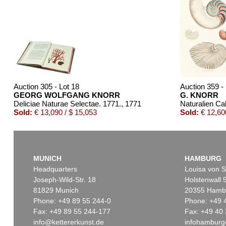
Auction 305 - Lot 18
Auction 359 -
GEORG WOLFGANG KNORR
G. KNORR
Deliciae Naturae Selectae. 1771.
, 1771
Sold:
€ 13,090 / $ 15,053
Sold:
€ 12,600
MUNICH
HAMBURG
Headquarters
Louisa von S
Joseph-Wild-Str. 18
Holstenwall 
81829 Munich
20355 Hamb
Phone: +49 89 55 244-0
Phone: +49 
Fax: +49 89 55 244-177
Fax: +49 40 
info@kettererkunst.de
infohamburg
Auction 434 - Lot 542
Auction 430 - Lot