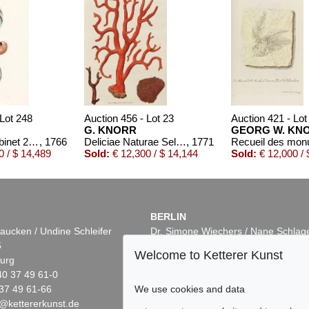
 Lot 248
Auction 456 - Lot 23
Auction 421 - Lot
G. KNORR
GEORG W. KN
Naturalien Cabinet 2 Bde. 1766
, 1766
Deliciae Naturae Selectae, 2 Bde.
, 1771
 / $ 14,489
Sold:
€ 12,300 / $ 14,144
Sold:
€ 12,000 / 
BERLIN
aucken / Undine Schleifer
Dr. Simone Wiechers / Nane Schlag
5
Fasanenstr. 70
Welcome to Ketterer Kunst
urg
10719 Berlin
40 37 49 61-0
Phone: +49 30 88 67 53-63
37 49 61-66
Fax: +49 30 88 67 56-43
We use cookies and data
@kettererkunst.de
infoberlin@kettererkunst.de
 653
Auction 482 - Lot 464
Auction 421 - Lot 643