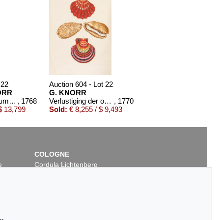
 22
Auction 604 - Lot 22
ORR
G. KNORR
Recueil des monumens des catastrophes. 4 Bde. 1768-1778
, 1768
Verlustiging der oogen en van den geest. 6 Teile in 2 Bänden
, 1770
$ 13,799
Sold:
€ 8,255 / $ 9,493
COLOGNE
e
Cordula Lichtenberg
Gertrudenstraße 24-28
50667 Cologne
Phone: +49 221 510 908-15
infokoeln@kettererkunst.de