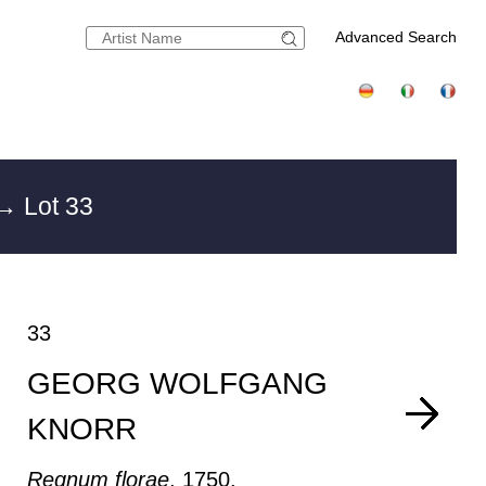
Advanced Search
→ Lot 33
33
GEORG WOLFGANG
KNORR
Regnum florae
, 1750.