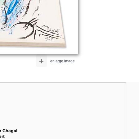
+
enlarge image
c Chagall
ert