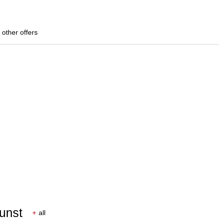
 other offers
Kunst
+
all