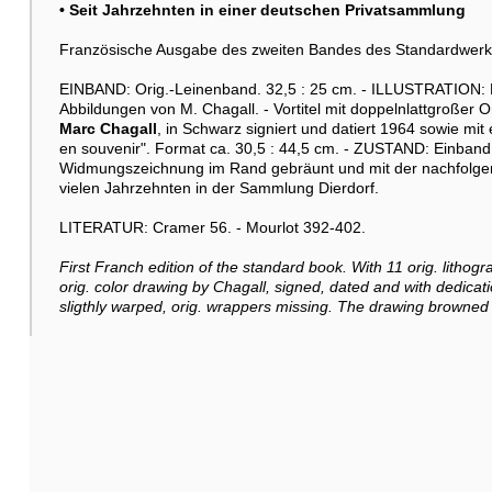
• Seit Jahrzehnten in einer deutschen Privatsammlung
Französische Ausgabe des zweiten Bandes des Standardwerk
EINBAND: Orig.-Leinenband. 32,5 : 25 cm. - ILLUSTRATION: Mi
Abbildungen von M. Chagall. - Vortitel mit doppelnlattgroßer 
Marc Chagall
, in Schwarz signiert und datiert 1964 sowie mi
en souvenir". Format ca. 30,5 : 44,5 cm. - ZUSTAND: Einband
Widmungszeichnung im Rand gebräunt und mit der nachfolgen
vielen Jahrzehnten in der Sammlung Dierdorf.
LITERATUR: Cramer 56. - Mourlot 392-402.
First Franch edition of the standard book. With 11 orig. lithogr
orig. color drawing by Chagall, signed, dated and with dedicat
sligthly warped, orig. wrappers missing. The drawing browned 