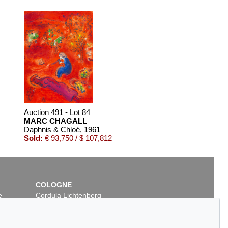
Auction 491 - Lot 84
MARC CHAGALL
Daphnis & Chloé
, 1961
Sold:
€ 93,750 / $ 107,812
COLOGNE
e
Cordula Lichtenberg
Gertrudenstraße 24-28
50667 Cologne
Phone: +49 221 510 908-15