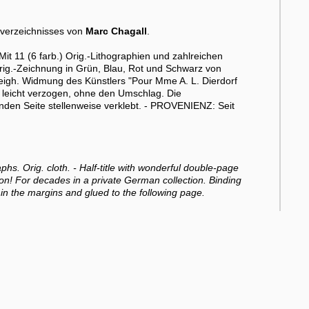
verzeichnisses von
Marc Chagall
.
t 11 (6 farb.) Orig.-Lithographien und zahlreichen
Orig.-Zeichnung in Grün, Blau, Rot und Schwarz von
t eigh. Widmung des Künstlers "Pour Mme A. L. Dierdorf
 leicht verzogen, ohne den Umschlag. Die
den Seite stellenweise verklebt. - PROVENIENZ: Seit
aphs. Orig. cloth. - Half-title with wonderful double-page
ion! For decades in a private German collection. Binding
in the margins and glued to the following page.