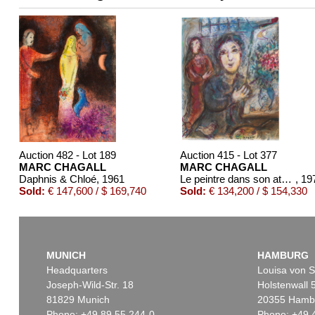
Auction 482 - Lot 189
Auction 415 - Lot 377
MARC CHAGALL
MARC CHAGALL
Daphnis & Chloé
, 1961
Le peintre dans son atelier
, 19
Sold:
€ 147,600 / $ 169,740
Sold:
€ 134,200 / $ 154,330
MUNICH
HAMBURG
Headquarters
Louisa von S
Joseph-Wild-Str. 18
Holstenwall 
81829 Munich
20355 Hamb
Phone: +49 89 55 244-0
Phone: +49 