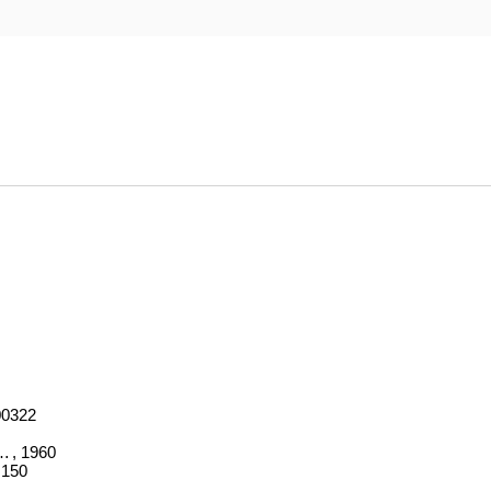
00322
hographe. Bde. 1-3
, 1960
,150