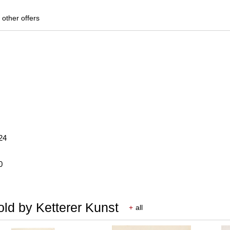
 other offers
24
0
ld by Ketterer Kunst
+
all