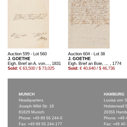
Auction 599 - Lot 560
Auction 604 - Lot 38
J. GOETHE
J. GOETHE
Eigh. Brief an A. von Humboldt. 1/2 S.
, 1831
Eigh. Brief an Boie, 1774
, 1774
Sold:
€ 63,500 / $ 73,025
Sold:
€ 40,640 / $ 46,736
MUNICH
HAMBURG
Headquarters
Louisa von S
Joseph-Wild-Str. 18
Holstenwall 
81829 Munich
20355 Hamb
Phone: +49 89 55 244-0
Phone: +49 
Fax: +49 89 55 244-177
Fax: +49 40 