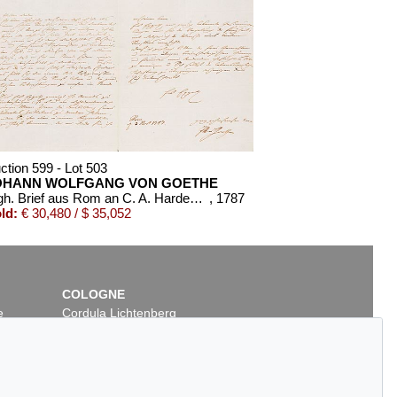
ction 599 - Lot 503
OHANN WOLFGANG VON GOETHE
Eigh. Brief aus Rom an C. A. Hardenberg. 3 S.
, 1787
ld:
€ 30,480 / $ 35,052
COLOGNE
e
Cordula Lichtenberg
Gertrudenstraße 24-28
50667 Cologne
Phone: +49 221 510 908-15
infokoeln@kettererkunst.de