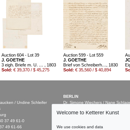
Auction 604 - Lot 39
Auction 599 - Lot 559
Au
J. GOETHE
J. GOETHE
J
3 eigh. Briefe m. U. an Germaine de Stael
, 1803
Brief von Schreiberhand an W. von Humboldt. 4 S.
, 1830
Sold:
€ 39,370 / $ 45,275
Sold:
€ 35,560 / $ 40,894
So
BERLIN
aucken / Undine Schleifer
Dr. Simone Wiechers / Nane Schlag
5
Fasanenstr. 70
Welcome to Ketterer Kunst
urg
10719 Berlin
40 37 49 61-0
Phone: +49 30 88 67 53-63
We use cookies and data
37 49 61-66
Fax: +49 30 88 67 56-43