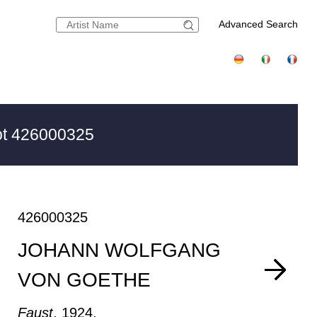
Advanced Search
t 426000325
426000325
JOHANN WOLFGANG
VON GOETHE
Faust
, 1924.