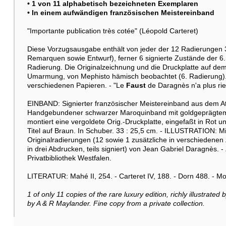
• 1 von 11 alphabetisch bezeichneten Exemplaren
• In einem aufwändigen französischen Meistereinband
"Importante publication très cotée" (Léopold Carteret)
Diese Vorzugsausgabe enthält von jeder der 12 Radierungen 
Remarquen sowie Entwurf), ferner 6 signierte Zustände der 6
Radierung. Die Originalzeichnung und die Druckplatte auf de
Umarmung, von Mephisto hämisch beobachtet (6. Radierung). D
verschiedenen Papieren. - "Le
Faust
de Daragnès n'a plus ri
EINBAND: Signierter französischer Meistereinband aus dem A
Handgebundener schwarzer Maroquinband mit goldgeprägtem R
montiert eine vergoldete Orig.-Druckplatte, eingefaßt in Rot
Titel auf Braun. In Schuber. 33 : 25,5 cm. - ILLUSTRATION: M
Originalradierungen (12 sowie 1 zusätzliche in verschiedenen 
in drei Abdrucken, teils signiert) von Jean Gabriel Daragn
Privatbibliothek Westfalen.
LITERATUR: Mahé II, 254. - Carteret IV, 188. - Dorn 488. - M
1 of only 11 copies of the rare luxury edition, richly illustra
by A & R Maylander. Fine copy from a private collection.