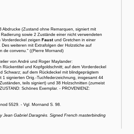
3 Abdrucke (Zustand ohne Remarquen, signiert mit
. Radierung sowie 2 Zustände einer nicht verwendeten
m Vorderdeckel zeigen
Faust
und Gretchen in einer
es weiteren mit Extrafolgen der Holzstiche auf
en de convenu." ((Pierre Mornand)
telier von André und Roger Maylander:
ückentitel und Kopfgoldschnitt; auf dem Vorderdeckel
 und Schwarz; auf dem Rückdeckel mit blindgeprägtem
it 1 signierten Orig.-Tuchfederzeichnung, insgesamt 44
Zuständen, teils signiert) und 38 Holzschnitten (zumeist
ès. - ZUSTAND: Schönes Exemplar. - PROVENIENZ:
onod 5529. - Vgl. Mornand S. 98.
ted by Jean Gabriel Daragnès. Signed French masterbinding