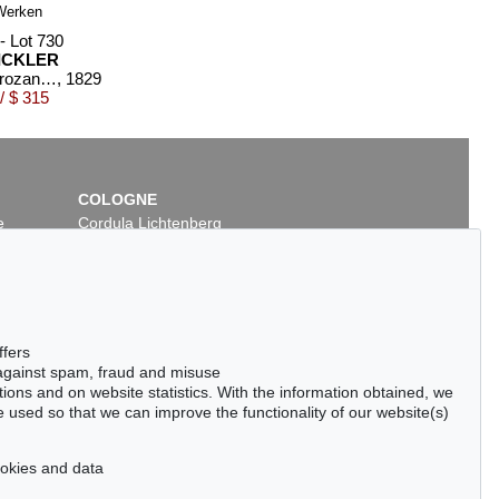
- Lot 730
ICKLER
Bilder zu Horozans Werken
, 1829
/ $ 315
COLOGNE
e
Cordula Lichtenberg
Gertrudenstraße 24-28
50667 Cologne
Phone: +49 221 510 908-15
infokoeln@kettererkunst.de
ffers
 against spam, fraud and misuse
ctions and on website statistics. With the information obtained, we
 used so that we can improve the functionality of our website(s)
cookies and data