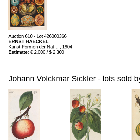
Auction 610 - Lot 426000366
ERNST HAECKEL
Kunst-Formen der Natur. 10 Hefte und Supplement in 1 Band
, 1904
Estimate:
€ 2,000 / $ 2,300
Johann Volckmar Sickler - lots sold b