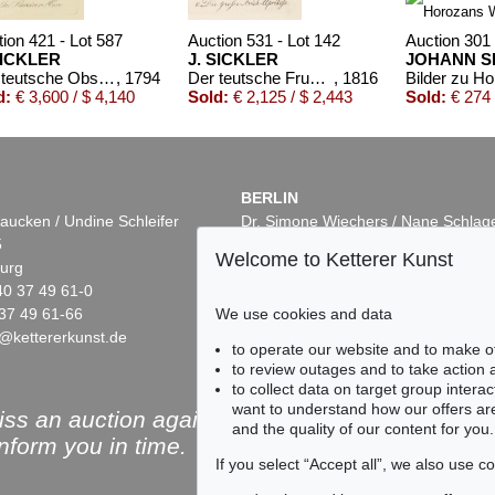
ion 421 - Lot 587
Auction 531 - Lot 142
Auction 301 
SICKLER
J. SICKLER
JOHANN S
Der teutsche Obstgärtner. 20 Bde. 1794 f.
, 1794
Der teutsche Fruchtgarten. 6 Bde. - Dabei: Calwer, Obst- u. Beerenfrüchte
, 1816
d:
€ 3,600 / $ 4,140
Sold:
€ 2,125 / $ 2,443
Sold:
€ 274 
BERLIN
aucken / Undine Schleifer
Dr. Simone Wiechers / Nane Schlag
5
Fasanenstr. 70
Welcome to Ketterer Kunst
urg
10719 Berlin
40 37 49 61-0
Phone: +49 30 88 67 53-63
37 49 61-66
Fax: +49 30 88 67 56-43
We use cookies and data
@kettererkunst.de
infoberlin@kettererkunst.de
to operate our website and to make o
to review outages and to take action
to collect data on target group intera
want to understand how our offers are
ss an auction again!
and the quality of our content for you.
inform you in time.
If you select “Accept all”, we also use 