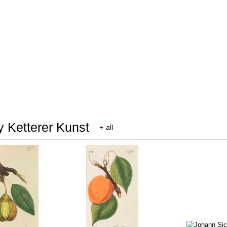
y Ketterer Kunst
+
all