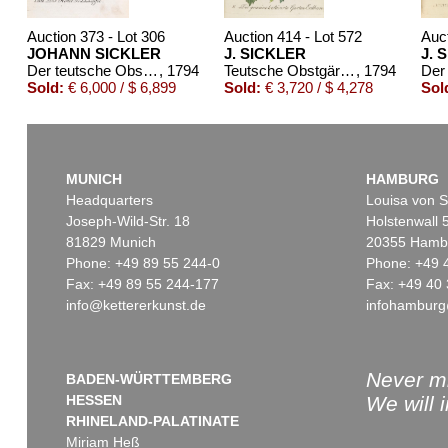
Auction 373 - Lot 306
Auction 414 - Lot 572
Auct
JOHANN SICKLER
J. SICKLER
J. 
Der teutsche Obstgärtner 20 Bde. 1794
, 1794
Teutsche Obstgärtner. 1794- 1802. 7 Bde.
, 1794
Sold:
€ 6,000 / $ 6,899
Sold:
€ 3,720 / $ 4,278
Sol
MUNICH
HAMBURG
Headquarters
Louisa von S
Joseph-Wild-Str. 18
Holstenwall 
81829 Munich
20355 Hamb
Phone: +49 89 55 244-0
Phone: +49 
Fax: +49 89 55 244-177
Fax: +49 40 
info@kettererkunst.de
infohamburg
Never mi
BADEN-WÜRTTEMBERG
HESSEN
We will 
RHINELAND-PALATINATE
Miriam Heß