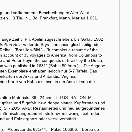
ige und vollkommene Beschreibungen Aller West-
ien .. 3 Tle. in 1 Bd. Frankfurt, Matth. Merian 1 631.
ge Zeit J. Ph. Abelin zugeschrieben, bis Gallati 1902
roßen Reisen
der de Brys .. erschien gleichzeitig oder
he." (Brasilien-Bibl.) - "It contains a resumé of the
. An account of 33 voyages to America, from Columbus to
e and Peter Heyn, the conquests of Brazil by the Dutch,
ion was published in 1631" (Sabin 50 Anm.). - Die Angabe
meisten Exemplare enthalten jedoch nur 5-7 Tafeln. Das
karten der Arktis und Antarktis, Virginia,
ine Karte von Kuba als Inset in der Ansicht von der
alten Materials. 36 : 24 cm. - ILLUSTRATION: Mit
kupfern und 5 gefalt. bzw. doppelblattgr. Kupfertafeln und
t. 72) S. - ZUSTAND: Restauriertes und neu aufgebundenes
achmännisch angerändert, stellenw. mit wenig Text- oder
Rand und Falz ergänzt oder verso verstärkt.
. - Alden/Landis 631/44. - Palau 106386. - Borba de