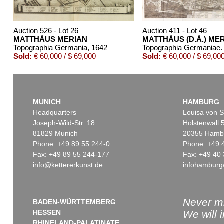
Auction 526 - Lot 26
Auction 411 - Lot 46
MATTHÄUS MERIAN
MATTHÄUS (D.Ä.) ME
Topographia Germania
, 1642
Topographia Germaniae.
Sold:
€ 60,000 / $ 69,000
Sold:
€ 60,000 / $ 69,00
MUNICH
HAMBURG
Headquarters
Louisa von S
Joseph-Wild-Str. 18
Holstenwall 
81829 Munich
20355 Hamb
Phone: +49 89 55 244-0
Phone: +49 
Fax: +49 89 55 244-177
Fax: +49 40 
info@kettererkunst.de
infohamburg
Auction 328 - Lot 601
Auction 464 - Lot 446
MATTHAEUS MERIAN
MATTHÄUS MERIAN
3 Topographien in 1 Bd. 1645.
, 1645
Sold:
€ 8,400 / $ 9,660
Sold:
€ 7,995 / $ 9,194
Never mi
BADEN-WÜRTTEMBERG
HESSEN
We will 
RHINELAND-PALATINATE