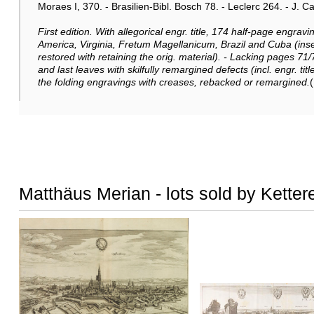
Moraes I, 370. - Brasilien-Bibl. Bosch 78. - Leclerc 264. - J. Car
First edition. With allegorical engr. title, 174 half-page engrav
America, Virginia, Fretum Magellanicum, Brazil and Cuba (inset
restored with retaining the orig. material). - Lacking pages 71
and last leaves with skilfully remargined defects (incl. engr. titl
the folding engravings with creases, rebacked or remargined.
Matthäus Merian - lots sold by Ketter