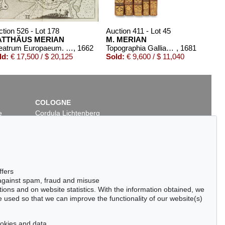
tion 526 - Lot 178
Auction 411 - Lot 45
TTHÄUS MERIAN
M. MERIAN
Theatrum Europaeum. 18 Bde. (von 21) in Kassetten
, 1662
Topographia Galliae-Italiae. 5 Bde.
, 1681
ld:
€ 17,500 / $ 20,125
Sold:
€ 9,600 / $ 11,040
COLOGNE
e
Cordula Lichtenberg
Gertrudenstraße 24-28
50667 Cologne
Phone: +49 221 510 908-15
infokoeln@kettererkunst.de
2
Auction 491 - Lot 44
ffers
AN
MATTHÄUS MERIAN
 against spam, fraud and misuse
Theatrum Europaeum. 3 Bde. - 11 Beigaben.
, 1646
Biblia Germanica
, 1704
ctions and on website statistics. With the information obtained, we
789
Sold:
€ 5,500 / $ 6,324
 used so that we can improve the functionality of our website(s)
cookies and data