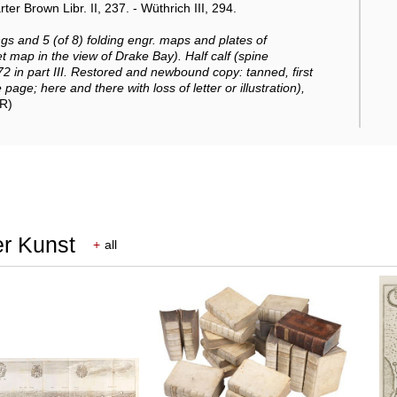
ter Brown Libr. II, 237. - Wüthrich III, 294.
ings and 5 (of 8) folding engr. maps and plates of
 map in the view of Drake Bay). Half calf (spine
/72 in part III. Restored and newbound copy: tanned, first
e page; here and there with loss of letter or illustration),
(R)
er Kunst
+
all