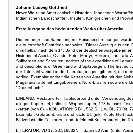
Johann Ludwig Gottfried
Newe Welt
und Americanische Historien. Inhaltende Warhafft
Indianischen Landschafften, Insulen, Königreichen und Provintz
Erste Ausgabe des bedeutenden Werks über Amerika.
Die umfangreiche Sammlung mit Reisebeschreibungen wurde lan
die Autorschaft Gottfrieds nachwies. "Dieser Auszug aus den
G
unmittelbar nach dem 14. Band der deutschen Ausgabe jener Rei
Histories of Acosta, Oviedo, Peter Martyr, Herrera, Laet, &tc
Spilbergen and Schouten; notices of the expeditions of Lemair
and descriptions of Greenland and Spitzbergen. The first edit
der Tafelzahl variiert in der Literatur; insges. gibt es 8, die 
vorlieg. Exemplar enthält die Karten von Amerika mit den Neben
Magellanstraße mit Eingeborenen, Nord-Brasilien sowie die kle
"Drakenbucht".
EINBAND: Restaurierter Halblederband unter Verwendung des 
allegor. Kupfertitel, halbseit. Wappenkupfer, 173 halbseit. Text
-karten (von 8). - KOLLATION: 5 Bll., 562 S., 1 w. Bl., 70 (s
Exemplar: Gebräunt, erste und letzte Bll. (inkl. Kupfertitel) f
Bildverlust, die Faltkarten- und -tafeln mit Knitterspuren, im 
LITERATUR: VD 17, 23:316582N. - Sabin 50 Anm (unter Abelin)