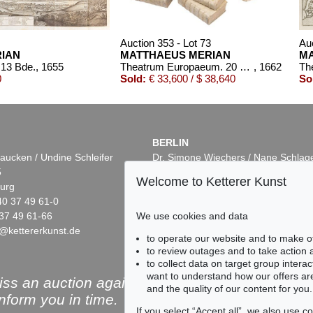
Auction 353 - Lot 73
Auc
RIAN
MATTHAEUS MERIAN
MA
 13 Bde.
, 1655
Theatrum Europaeum. 20 Bde. 1662.
, 1662
0
Sold:
€ 33,600 / $ 38,640
So
BERLIN
aucken / Undine Schleifer
Dr. Simone Wiechers / Nane Schlag
5
Fasanenstr. 70
Welcome to Ketterer Kunst
urg
10719 Berlin
40 37 49 61-0
Phone: +49 30 88 67 53-63
We use cookies and data
37 49 61-66
Fax: +49 30 88 67 56-43
@kettererkunst.de
infoberlin@kettererkunst.de
Auction 482 - Lot 49
Auction 456 - Lot 39
to operate our website and to make o
MATTHÄUS MERIAN
MATTHÄUS MERI
to review outages and to take action
Topographia Helvetiae/Sveviae/Alsatiae. 3 Werke in 1 Band
, 1643
Biblia
, 1704
to collect data on target group intera
Sold:
€ 7,380 / $ 8,487
Sold:
€ 5,904 / $ 6,
want to understand how our offers are
ss an auction again!
and the quality of our content for you.
inform you in time.
If you select “Accept all”, we also use 