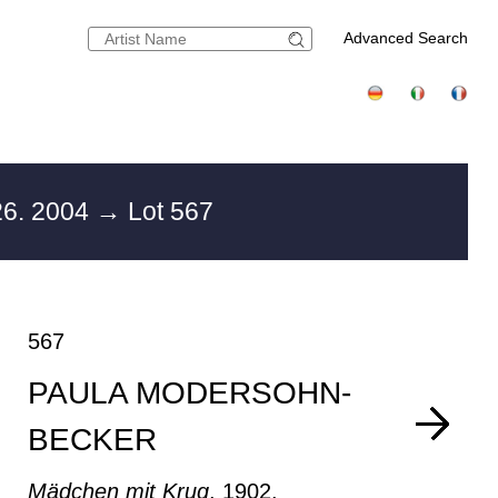
Advanced Search
6. 2004
→ Lot 567
567
PAULA MODERSOHN-
BECKER
Mädchen mit Krug
, 1902.