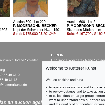
Auction 500 - Lot 220
Auction 606 - Lot 3
P. MODERSOHN-BECKER
P. MODERSOHN-BEC
 1903
Kopf der Schwester Herma mit Marienblümchenkranz auf dem Hut
, 1901
Sitzendes Mädchen mit blauem Hut und Blume in der rechten Hand
Sold:
€ 175,000 / $ 201,249
Sold:
€ 167,700 / $ 192,
BERLIN
aucken / Undine Schleifer
Dr. Simone Wiechers / Nane Schlag
5
Fasanenstr. 70
Welcome to Ketterer Kunst
urg
10719 Berlin
40 37 49 61-0
Phone: +49 30 88 67 53-63
37 49 61-66
Fax: +49 30 88 67 56-43
We use cookies and data
@kettererkunst.de
infoberlin@kettererkunst.de
Auction 601 - Lot 275
Auction 517 - Lot 105
to operate our website and to make o
R
P. MODERSOHN-BECKER
PAULA MODERSOHN-
to review outages and to take action
1900
Stillleben mit Eierbecher und grünem Henkeltopf
, 1905
Elsbeth mit Hühnern
, 19
to collect data on target group intera
Sold:
€ 77,400 / $ 89,010
Sold:
€ 28,750 / $ 33,06
want to understand how our offers are
ss an auction again!
and the quality of our content for you.