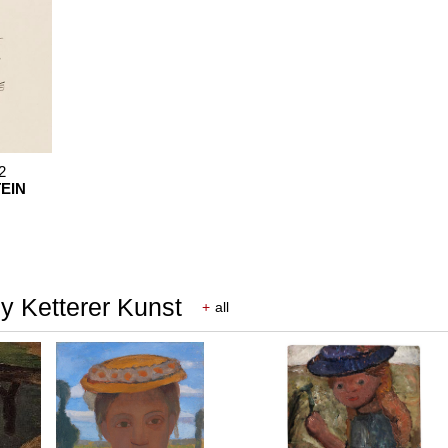
2
EIN
y Ketterer Kunst
+
all