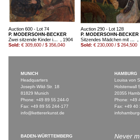
Auction 600 - Lot 74
Auction 290 - Lot 128
P. MODERSOHN-BECKER
P. MODERSOHN-BECKER
Zwei sitzende Kinder im Wald
, 1904
Sitzendes Mädchen mit Schafen am Weiher I
,
Sold:
€ 309,600 / $ 356,040
Sold:
€ 230,000 / $ 264,500
MUNICH
HAMBURG
Headquarters
Louisa von S
Joseph-Wild-Str. 18
Holstenwall 
81829 Munich
20355 Hamb
Phone: +49 89 55 244-0
Phone: +49 
Fax: +49 89 55 244-177
Fax: +49 40 
info@kettererkunst.de
infohamburg
Auction 600 - Lot 72
Auction 547 - Lot 407
P. MODERSOHN-BECKER
P. MODERSOHN-BECKE
Brustbild eines Mädchens in der Dämmerung
, 1901
Landschaft mit Birken, im Hintergrund zwei Hausgiebel
, 
Sold:
€ 129,000 / $ 148,350
Sold:
€ 82,550 / $ 94,932
Never mi
BADEN-WÜRTTEMBERG