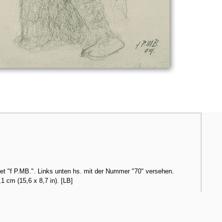
t "f P.MB.". Links unten hs. mit der Nummer "70" versehen.
1 cm (15,6 x 8,7 in). [LB]