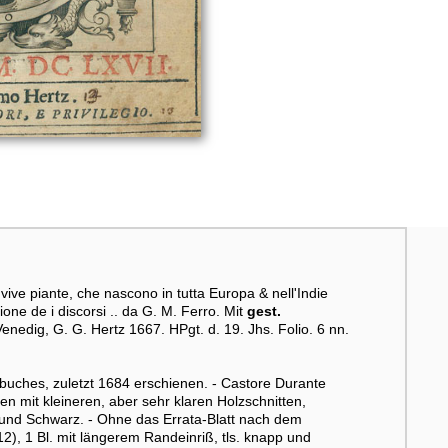
ive piante, che nascono in tutta Europa & nell'Indie
ione de i discorsi .. da G. M. Ferro. Mit
gest.
enedig, G. G. Hertz 1667. HPgt. d. 19. Jhs. Folio. 6 nn.
buches, zuletzt 1684 erschienen. - Castore Durante
en mit kleineren, aber sehr klaren Holzschnitten,
t und Schwarz. - Ohne das Errata-Blatt nach dem
/12), 1 Bl. mit längerem Randeinriß, tls. knapp und