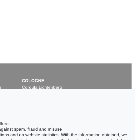
COLOGNE
e
Cordula Lichtenberg
Gertrudenstraße 24-28
50667 Cologne
Phone: +49 221 510 908-15
infokoeln@kettererkunst.de
ffers
 against spam, fraud and misuse
ctions and on website statistics. With the information obtained, we