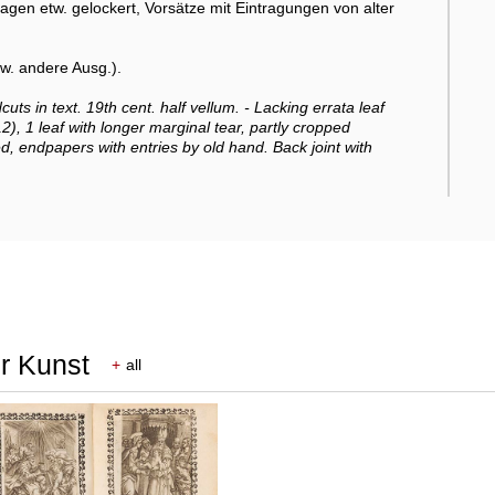
 Lagen etw. gelockert, Vorsätze mit Eintragungen von alter
ew. andere Ausg.).
cuts in text. 19th cent. half vellum. - Lacking errata leaf
12), 1 leaf with longer marginal tear, partly cropped
ned, endpapers with entries by old hand. Back joint with
er Kunst
+
all