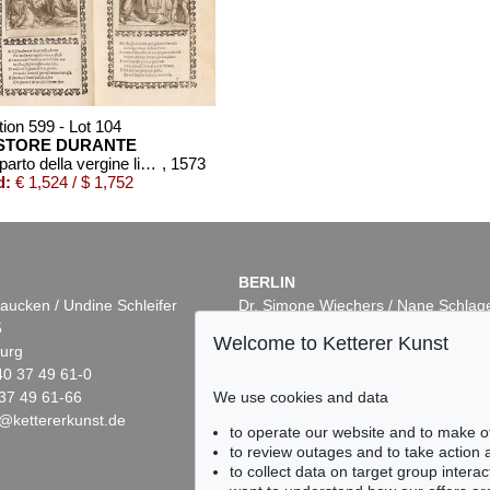
ion 599 - Lot 104
STORE DURANTE
Del parto della vergine libri tre
, 1573
d:
€ 1,524 / $ 1,752
BERLIN
aucken / Undine Schleifer
Dr. Simone Wiechers / Nane Schlag
5
Fasanenstr. 70
Welcome to Ketterer Kunst
urg
10719 Berlin
40 37 49 61-0
Phone: +49 30 88 67 53-63
37 49 61-66
Fax: +49 30 88 67 56-43
We use cookies and data
@kettererkunst.de
infoberlin@kettererkunst.de
to operate our website and to make o
to review outages and to take action
to collect data on target group intera