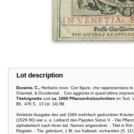
Lot description
Durante, C.,
Herbario novo. Con figure, che rappresentano le v
Orientali, & Occidentali .. Con aggionta in quest'ultima impress
Titelvignette
und
ca. 1000 Pflanzenholzschnitten
im Text. V
Bll., 476 S., 13 (st. 14) Bll.
Vorletzte Ausgabe des seit 1584 mehrfach gedruckten Kräuter
(1529-90) war u. a. Leibarzt des Papstes Sixtus V. - Die Pflanz
alphabetisch nach ihren ital. Namen angeordnet. - Titel in Ro
Register. - Tlw. gebräunt, 1 Bl. nur halbseit. vorhanden (S. 11