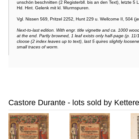
unschön beschnitten (2 Registerbll. bis an den Text), letzte 5
Hd. Hint. Gelenk mit kl. Wurmspuren.
Vgl. Nissen 569, Pritzel 2252, Hunt 229 u. Wellcome II, 504 (j
Next-to-last edition. With engr. title vignette and ca. 1000 wood
at the end. Partly browned, 1 leaf exists only half-page (p. 11/
cloose (2 index leaves up to text), last 5 quires slightly loose
small traces of worm.
Castore Durante - lots sold by Ketter