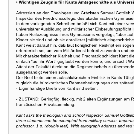
• Wichtiges Zeugnis für Kants Amtsgeschäfte als Univers
Adressiert an den Theologen und Gräzisten Samuel Gottlieb W
Inspektor des Friedrichscollegs, des akademischen Gymnasi
In dem vorliegenden Schreiben befaßt sich Kant mit einer ve
universitärer Ausbildung und militärischer Einberufungspflich
haben Reifezeugnisse ihres Gymnasiums vorgelegt, "aber auf 
Kinder sie sind und ob sie enrollieret [militärisch eingeschrie
Kant weist darauf hin, daß laut königlichem Reskript ein sog
erforderlich sei, um vom Militärdienst befreit zu werden und 
Mit charakteristischer Klarheit und Pragmatik schildert Kant d
einfach "auf ihr Wort" geglaubt werden könne, und ersucht W
Attest der Fakultät direkt an die Regimentschefs zu übersend
ausgehändigt werden solle.
Der Brief bietet einen aufschlußreichen Einblick in Kants Tät
zugleich die bürokratischen Rahmenbedingungen des spätaufkl
- Eigenhändige Briefe von Kant sind selten.
- ZUSTAND: Geringfüg. fleckig, mit 2 alten Ergänzungen am
französischen Privatsammlung.
Kant asks the theologian and school inspector Samuel Gottlieb
three students can be exempted from military service. Important
professor. 1 p. (double leaf). With autograph address and red 