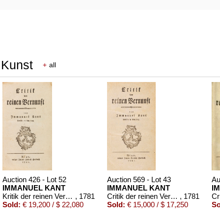
 Kunst
+
all
Auction 426 - Lot 52
Auction 569 - Lot 43
Au
IMMANUEL KANT
IMMANUEL KANT
I
Kritik der reinen Vernunft. 1781.
, 1781
Critik der reinen Vernunft
, 1781
Sold:
€ 19,200 / $ 22,080
Sold:
€ 15,000 / $ 17,250
So