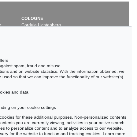
COLOGNE
e
Cordula Lichtenberg
Gertrudenstraße 24-28
50667 Cologne
Phone: +49 221 510 908-15
infokoeln@kettererkunst.de
Auction 556 - Lot 216
ffers
IMMANUEL KANT
 against spam, fraud and misuse
1781
Critik der Urtheilskraft
, 1790
ctions and on website statistics. With the information obtained, we
Sold:
€ 4,500 / $ 5,175
 used so that we can improve the functionality of our website(s)
cookies and data
nding on your cookie settings
tter now >
se cookies for these additional purposes. Non-personalized contents
ntents you are currently viewing, activities in your active search
es to personalize content and to analyze access to our website.
ry for the website to function and tracking cookies. Learn more