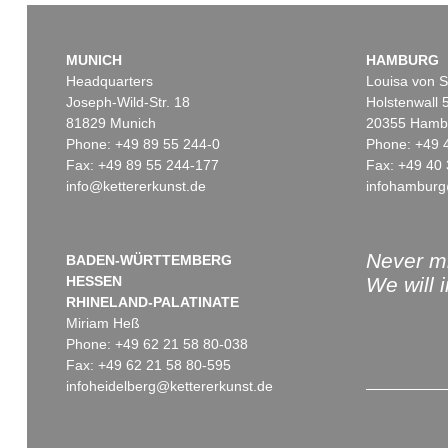
MUNICH
HAMBURG
Headquarters
Louisa von S
Joseph-Wild-Str. 18
Holstenwall 
81829 Munich
20355 Hamb
Phone: +49 89 55 244-0
Phone: +49 
Fax: +49 89 55 244-177
Fax: +49 40 
info@kettererkunst.de
infohamburg
Auction 391 - Lot 50
Auction 328 - Lot 91
IMMANUEL KANT
IMMANUEL KANT
Gedanken von der wahren Schätzung ... 1746.
, 1746
Sold:
€ 7,800 / $ 8,970
Sold:
€ 6,960 / $ 8,003
Never mi
BADEN-WÜRTTEMBERG
HESSEN
We will 
RHINELAND-PALATINATE
Miriam Heß
Phone: +49 62 21 58 80-038
Fax: +49 62 21 58 80-595
infoheidelberg@kettererkunst.de