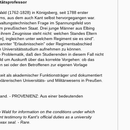
itätsprofessor
ald (1762-1828) in Königsberg, seit 1788 erster
ums, aus dem auch Kant selbst hervorgegangen war.
rwaltungstechnischen Frage im Spannungsfeld von
t im preußischen Staat. Drei junge Männer aus Elbing
ihrem Zeugnisse steht nicht: welchen Standes Eltern
ben], ingleichen unter welchem Regiment sie es sind".
enannter "Erlaubnisschein" oder Regimentsabschied
ein Universitätsstudium aufnehmen zu können.
ie Problematik, daß den Studierenden in diesem Fall nicht
ald um Auskunft über das korrekte Vorgehen: ob das
en sei oder den Betroffenen zur eigenen Vorlage
igkeit als akademischer Funktionsträger und dokumentiert
ärerischen Universitäts- und Militärwesens in Preußen.
 Rand. - PROVENIENZ: Aus einer bedeutenden
 Wald for information on the conditions under which
 testimony to Kant's official duties as a university
wax seal. - Rare.