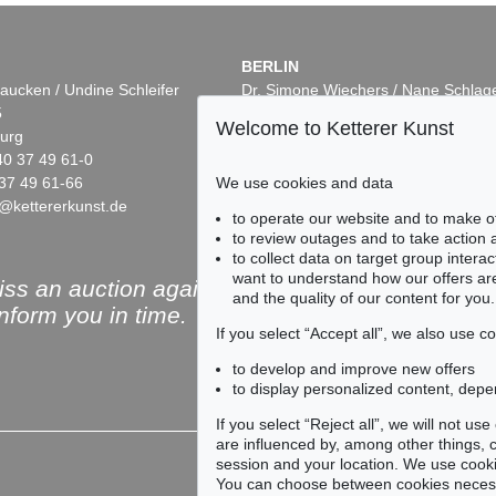
BERLIN
aucken / Undine Schleifer
Dr. Simone Wiechers / Nane Schlag
5
Fasanenstr. 70
Welcome to Ketterer Kunst
urg
10719 Berlin
40 37 49 61-0
Phone: +49 30 88 67 53-63
We use cookies and data
37 49 61-66
Fax: +49 30 88 67 56-43
@kettererkunst.de
infoberlin@kettererkunst.de
Auction 366 - Lot 356
Auction 430 - Lot 446
to operate our website and to make o
IMMANUEL KANT
IMMANUEL KANT
to review outages and to take action
Gedanken von der wahren Schätzung ... 1746.
, 1746
Kritik der reinen Vernunft, 1781
, 1781
Critik der reinen Vernunft
, 
to collect data on target group intera
Sold:
€ 6,720 / $ 7,727
Sold:
€ 4,560 / $ 5,244
want to understand how our offers are
ss an auction again!
and the quality of our content for you.
inform you in time.
If you select “Accept all”, we also use 
to develop and improve new offers
to display personalized content, depe
Subscribe to the newsle
If you select “Reject all”, we will not u
are influenced by, among other things, co
session and your location. We use cooki
You can choose between cookies necessa