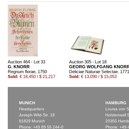
Auction 464 - Lot 33
Auction 305 - Lot 18
G. KNORR
GEORG WOLFGANG KNOR
Regnum florae
, 1750
Deliciae Naturae Selectae. 1771
Sold:
€ 18,450 / $ 21,217
Sold:
€ 13,090 / $ 15,053
MUNICH
HAMBURG
Headquarters
Louisa von S
Joseph-Wild-Str. 18
Holstenwall 
81829 Munich
20355 Hamb
Phone: +49 89 55 244-0
Phone: +49 