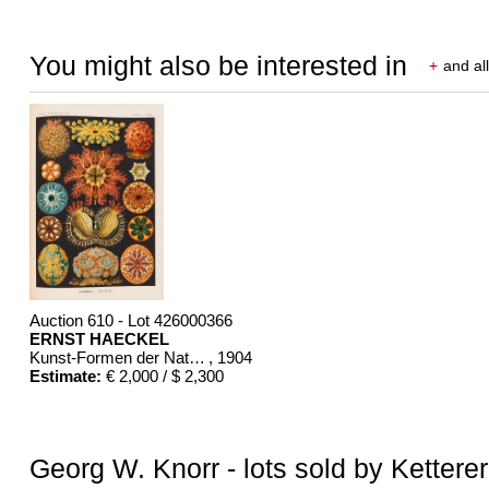
You might also be interested in
+
and all
Auction 610 - Lot 426000366
ERNST HAECKEL
Kunst-Formen der Natur. 10 Hefte und Supplement in 1 Band
, 1904
Estimate:
€ 2,000 / $ 2,300
Georg W. Knorr - lots sold by Kettere