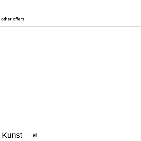
 other offers
r Kunst
+
all