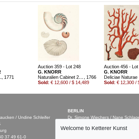
Auction 359 - Lot 248
Auction 456 - Lot
R
G. KNORR
G. KNORR
.
, 1771
Naturalien Cabinet 2 Bde. 1766
, 1766
Sold:
€ 12,600 / $ 14,489
Sold:
€ 12,300 / 
BERLIN
aucken / Undine Schleifer
Dr. Simone Wiechers / Nane Schlag
5
Fasanenstr. 70
Welcome to Ketterer Kunst
urg
10719 Berlin
40 37 49 61-0
Phone: +49 30 88 67 53-63