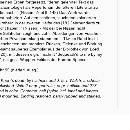
seinen Erben fortgesetzt, "deren gelehrter Text das
läontologie) als Repertorium der älteren Literatur zu
le macht." (Nissen, Zool II, 148) Das Werk wurde
t publiziert. Auf den schönen, leuchtend kolorierten
ürnberg in der zweiten Hälfte des [18.] Jahrhunderts zu
cht haben.'" (Nissen) - Mit der bei Nissen nicht
i Solnhofen zeigt, und zahlr. Abbildungen von Fossilien
chen Privatsammlung stammten. - Tlw. im Rand leicht
sgeschnitten und montiert. Rücken, Gelenke und Bindung
sgesamt sauberes Exemplar aus der Bibliothek von
Lord
0), mit dessen eigh. Inschrift "Bequeath'd to me by my
, mit gest. Wappen-Exlibris der Familie Spencer.
hr 95 (niederl. Ausg.).
 Knorr's death by his heirs and J. E. I. Walch, a scholar
shed. With 2 engr. portraits, engr. halftitle and 273
ed in color. Contemp. calf (spine incl. label and hinges
nd mounted. Binding restored, partly rubbed and stained.