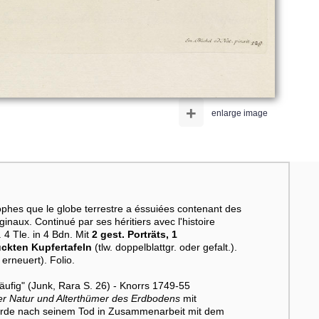
+
enlarge image
hes que le globe terrestre a éssuiées contenant des
ginaux. Continué par ses héritiers avec l'histoire
 4 Tle. in 4 Bdn. Mit
2 gest. Porträts, 1
uckten Kupfertafeln
(tlw. doppelblattgr. oder gefalt.).
erneuert). Folio.
äufig" (Junk, Rara S. 26) - Knorrs 1749-55
r Natur und Alterthümer des Erdbodens
mit
rde nach seinem Tod in Zusammenarbeit mit dem