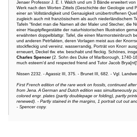
Jenaer Professor J. E. I. Walch und um 3 Bände erweitert von 
Werk nach den Worten Zittels (Geschichte der Geologie und Pa
einer an Vollständigkeit und Genauigkeit unübertroffenen Quel
zugleich auch mit französischem als auch niederländischem Tex
Tafeln "findet man die Namen all der Maler und Stecher, die N
einer Hauptpflegestätte der naturhistorischen Illustration gema
erwähnten doppelblattgr. Tafel, die einen Marmorsteinbruch be
und anderen Petrfakten, deren Vorlagen meist aus der Knorrs
stockfleckig und vereinz. wasserrandig, Porträt von Knorr au
erneuert, Deckel tlw. etw. beschabt und fleckig. Schönes, in
Charles Spencer
(2. Sohn des Duke of Marlborough, 1740-182
much esteem'd and respected friend and Tutor Jacob Brya[nt]"
Nissen 2232. - Agassiz III, 375. - Brunet III, 682. - Vgl. Landwe
First French edition of the rare work on fossils, continued after
from Jena. A German and Dutch edition was simultaneously publi
colored engr. plates (partly doublepage or folding), partly print
renewed). - Partly stained in the margins, 1 portrait cut out a
- Spencer copy.