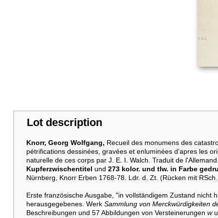
Lot description
Knorr, Georg Wolfgang,
Recueil des monumens des catastrop
pétrifications dessinées, gravées et enluminées d'apres les ori
naturelle de ces corps par J. E. I. Walch. Traduit de l'Allemand.
Kupferzwischentitel
und
273 kolor. und tlw. in Farbe gedr
Nürnberg, Knorr Erben 1768-78. Ldr. d. Zt. (Rücken mit RSch. 
Erste französische Ausgabe, "in vollständigem Zustand nicht h
herausgegebenes. Werk
Sammlung von Merckwürdigkeiten de
Beschreibungen und 57 Abbildungen von Versteinerungen
w
u