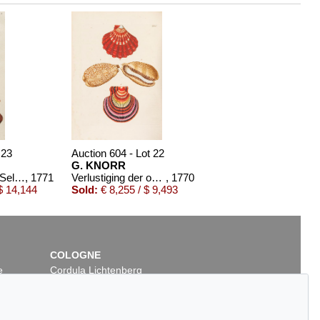
 23
Auction 604 - Lot 22
G. KNORR
Deliciae Naturae Selectae, 2 Bde.
, 1771
Verlustiging der oogen en van den geest. 6 Teile in 2 Bänden
, 1770
$ 14,144
Sold:
€ 8,255 / $ 9,493
COLOGNE
e
Cordula Lichtenberg
Gertrudenstraße 24-28
50667 Cologne
Phone: +49 221 510 908-15