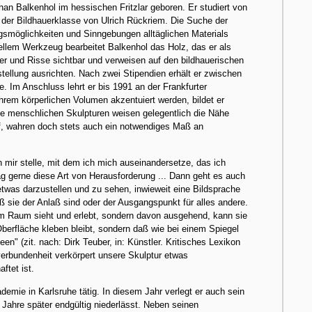
phan Balkenhol im hessischen Fritzlar geboren. Er studiert von
der Bildhauerklasse von Ulrich Rückriem. Die Suche der
gsmöglichkeiten und Sinngebungen alltäglichen Materials
nellem Werkzeug bearbeitet Balkenhol das Holz, das er als
er und Risse sichtbar und verweisen auf den bildhauerischen
tellung ausrichten. Nach zwei Stipendien erhält er zwischen
 Im Anschluss lehrt er bis 1991 an der Frankfurter
hrem körperlichen Volumen akzentuiert werden, bildet er
ine menschlichen Skulpturen weisen gelegentlich die Nähe
uf, wahren doch stets auch ein notwendiges Maß an
 mir stelle, mit dem ich mich auseinandersetze, das ich
g gerne diese Art von Herausforderung ... Dann geht es auch
etwas darzustellen und zu sehen, inwieweit eine Bildsprache
aß sie der Anlaß sind oder der Ausgangspunkt für alles andere.
inem Raum sieht und erlebt, sondern davon ausgehend, kann sie
 Oberfläche kleben bleibt, sondern daß wie bei einem Spiegel
en" (zit. nach: Dirk Teuber, in: Künstler. Kritisches Lexikon
verbundenheit verkörpert unsere Skulptur etwas
ftet ist.
demie in Karlsruhe tätig. In diesem Jahr verlegt er auch sein
 Jahre später endgültig niederlässt. Neben seinen