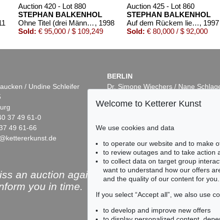
Auction 420 - Lot 880
Auction 425 - Lot 860
STEPHAN BALKENHOL
STEPHAN BALKENHOL
11
Ohne Titel (drei Männer)
, 1998
Auf dem Rückem liegender Mann
, 1997
Sold:
€ 95,000 / $ 109,249
Sold:
€ 80,000 / $ 92,000
BERLIN
aucken / Undine Schleifer
Dr. Simone Wiechers / Nane Schlag
5
Fasanenstr. 70
Welcome to Ketterer Kunst
urg
10719 Berlin
40 37 49 61-0
Phone: +49 30 88 67 53-63
We use cookies and data
37 49 61-66
Fax: +49 30 88 67 56-43
@kettererkunst.de
infoberlin@kettererkunst.de
Auction 496 - Lot 122
Auction 503 - Lot 9
to operate our website and to make o
STEPHAN BALKENHOL
STEPHAN BALKENHOL
to review outages and to take action
Frau mit grauem Kleid
, 1990
Frau mit kurzem weißen Kleid
, 2013
to collect data on target group intera
Sold:
€ 67,500 / $ 77,625
Sold:
€ 65,000 / $ 74,750
want to understand how our offers are
ss an auction again!
and the quality of our content for you.
inform you in time.
If you select “Accept all”, we also use 
to develop and improve new offers
to display personalized content, depe