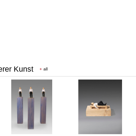
erer Kunst
+
all