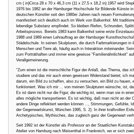
cm ( in)Circa 28 x 70 x 46,3 cm (11 x 27,5 x 18,2 in) 1957 wird Ste
1976 bis 1982 an der Hamburger Hochschule für Bildende Künste in 
deutschen Künstler seit den 1980er Jahren nach neuen Formulierun
manifestiert sich deutlich auch im Werk von Balkenhol. Mit traditio
lebendige Substanz empfindet. So bleiben Riefen, Schrunden, Splitt
Arbeitsprozess. Bereits 1983 kann Balkenhol seine erste Einzelauss
1988 und 1989 einen Lehrauftrag an der Hamburger Kunsthochschule.
Städelschule. In seinen Skulpturen, die durch Farbmarkierungen in i
Menschen und Tiere ab, häufig auch in Interaktion miteinander. Se
zum Porträthaften und immer eine gewisse "Familienähnlichkeit" a
Verallgemeinerung.
"Zum einen ist die menschliche Figur der Anlaß, das Thema, das ich
studiere und das mir auch einen gewissen Widerstand bietet; ich ma
darum, ein Bild zu schaffen, also zu versuchen, ein Bild zu hauen, 
funktioniert. Was ich mir ... von meinen Skulpturen wünsche, ist, d
Es ist dann nicht nur die Figur, die wichtig ist, wenn man sie in e
alles mögliche transportieren. Es ist wichtig, daß man nicht an der
andere Dinge reflektiert werden können ..., Stimmungen, Gefühle, Ide
der Gegenwartskunst, München 1995, S. 2). In ihrer kraftvollen Erd
Archetypisches, Mythisches, das zugleich ganz der Gegenwart verha
Seit 1992 ist der Künstler als Professor an der Staatlichen Kunstaka
Atelier von Hamburg nach Meisenthal in Frankreich, wo er sich zwei