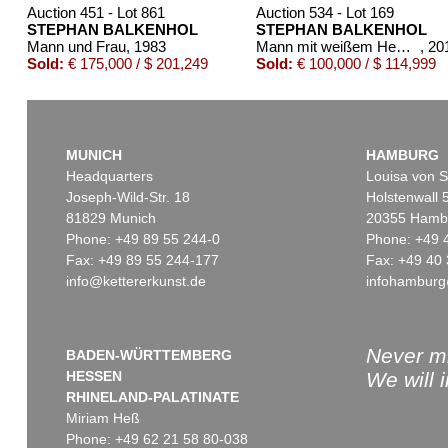
Auction 451 - Lot 861
Auction 534 - Lot 169
STEPHAN BALKENHOL
STEPHAN BALKENHOL
Mann und Frau
, 1983
Mann mit weißem Hemd und schwarzer Hose
, 20
Sold:
€ 175,000 / $ 201,249
Sold:
€ 100,000 / $ 114,999
MUNICH
HAMBURG
Headquarters
Louisa von S
Joseph-Wild-Str. 18
Holstenwall 
81829 Munich
20355 Hamb
Phone: +49 89 55 244-0
Phone: +49 
Fax: +49 89 55 244-177
Fax: +49 40 
info@kettererkunst.de
infohamburg
Auction 420 - Lot 1014
Auction 514 - Lot 251
STEPHAN BALKENHOL
STEPHAN BALKENHOL
Man on red line
, 2002
Mann mit blauem Hemd
, 2003
Sold:
€ 77,500 / $ 89,125
Sold:
€ 67,500 / $ 77,625
Never mi
BADEN-WÜRTTEMBERG
HESSEN
We will 
RHINELAND-PALATINATE
Miriam Heß
Phone: +49 62 21 58 80-038