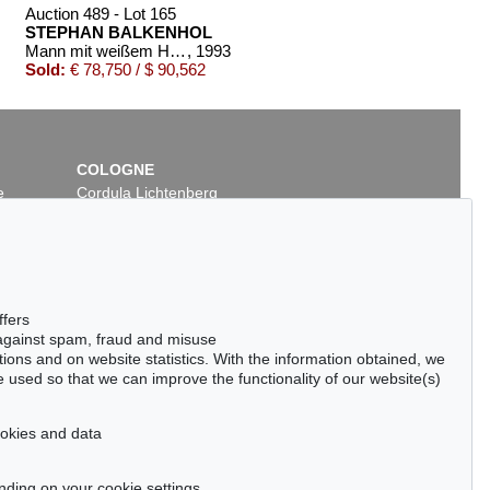
Auction 489 - Lot 165
STEPHAN BALKENHOL
Mann mit weißem Hemd
, 1993
Sold:
€ 78,750 / $ 90,562
COLOGNE
e
Cordula Lichtenberg
Gertrudenstraße 24-28
50667 Cologne
Phone: +49 221 510 908-15
infokoeln@kettererkunst.de
Auction 420 - Lot 891
Auction 393 - Lot 253
ffers
STEPHAN BALKENHOL
STEPHAN BALKENHOL
 against spam, fraud and misuse
Großes Kopfrelief: Frau
, 1988
Frau mit grünem Kleid
, 2011
ctions and on website statistics. With the information obtained, we
Sold:
€ 65,000 / $ 74,750
Sold:
€ 61,000 / $ 70,150
 used so that we can improve the functionality of our website(s)
cookies and data
nding on your cookie settings