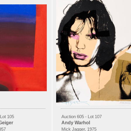
 Lot 105
Auction 605 - Lot 107
Geiger
Andy Warhol
957
Mick Jagger, 1975