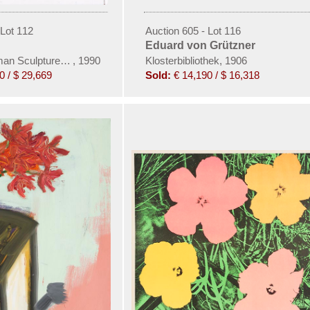
 Lot 112
Auction 605 - Lot 116
Eduard von Grützner
n Sculptures (Project for Die Glyptothek-München)
,
1990
Klosterbibliothek, 1906
0 / $ 29,669
Sold:
€ 14,190 / $ 16,318