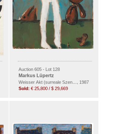
Auction 605 - Lot 128
Markus Lüpertz
Weisser Akt (surreale Szene I)
,
1987
Sold:
€ 25,800 / $ 29,669