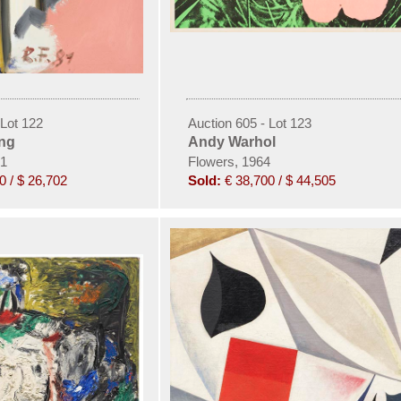
 Lot 122
Auction 605 - Lot 123
ing
Andy Warhol
81
Flowers, 1964
0 / $ 26,702
Sold:
€ 38,700 / $ 44,505