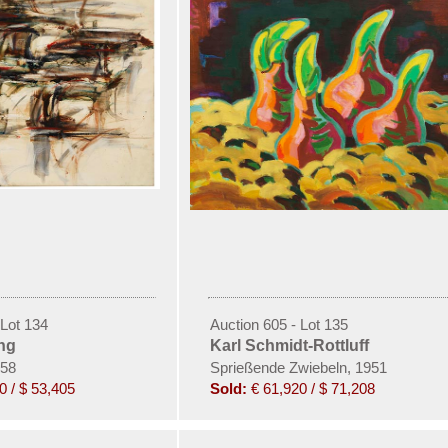
 Lot 134
Auction 605 - Lot 135
ng
Karl Schmidt-Rottluff
958
Sprießende Zwiebeln, 1951
0 / $ 53,405
Sold:
€ 61,920 / $ 71,208