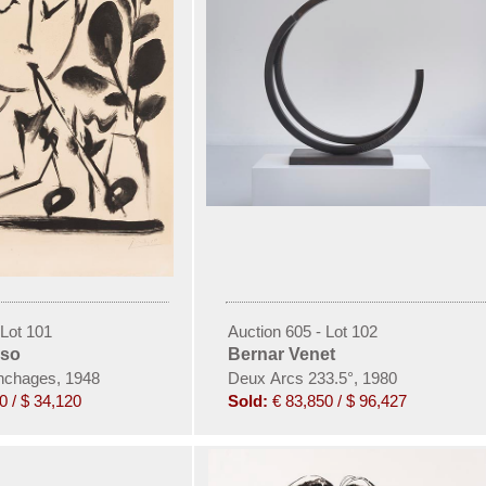
 Lot 101
Auction 605 - Lot 102
sso
Bernar Venet
nchages, 1948
Deux Arcs 233.5°, 1980
0 / $ 34,120
Sold:
€ 83,850 / $ 96,427