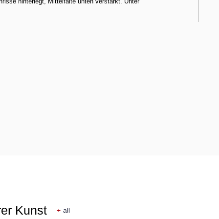
isse hinterlegt, Mittelfalte unten verstärkt. Unter
rer Kunst
+
all