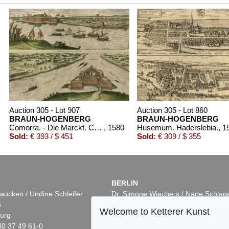
Auction 305 - Lot 907
Auction 305 - Lot 860
BRAUN-HOGENBERG
BRAUN-HOGENBERG
Comorra. - Die Marckt. Comorra.
, 1580
Husemum. Haderslebia.
, 1
Sold:
€ 393 / $ 451
Sold:
€ 309 / $ 355
BERLIN
aucken / Undine Schleifer
Dr. Simone Wiechers / Nane Schlag
5
Fasanenstr. 70
Welcome to Ketterer Kunst
urg
10719 Berlin
40 37 49 61-0
Phone: +49 30 88 67 53-63