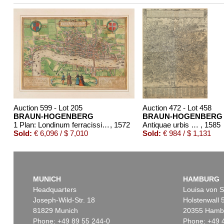
Auction 599 - Lot 205
Auction 472 - Lot 458
BRAUN-HOGENBERG
BRAUN-HOGENBERG
1 Plan: Londinum ferracissimi Angliae regni metropolis
, 1572
Antiquae urbis Romae
, 1585
Sold:
€ 6,096 / $ 7,010
Sold:
€ 984 / $ 1,131
MUNICH
HAMBURG
Headquarters
Louisa von S
Joseph-Wild-Str. 18
Holstenwall 
81829 Munich
20355 Hamb
Phone: +49 89 55 244-0
Phone: +49 