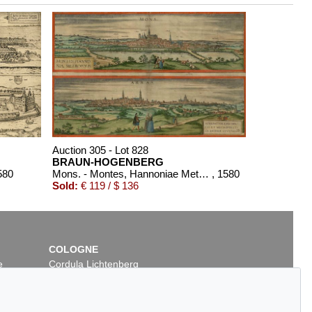
Auction 305 - Lot 828
BRAUN-HOGENBERG
580
Mons. - Montes, Hannoniae Metropolis. Arras. - Atrebatum, Episcopalis et Metropolitica Artesiae Civitas.
, 1580
Sold:
€ 119 / $ 136
COLOGNE
e
Cordula Lichtenberg
Gertrudenstraße 24-28
50667 Cologne
Phone: +49 221 510 908-15